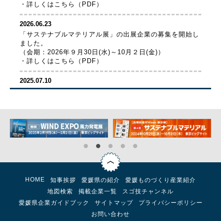
・詳しくはこちら（PDF）
2026.06.23
「サステナブルマテリアル展」の出展企業の募集を開始し
ました。
（会期：2026年９月30日(水)～10月２日(金)）
・詳しくはこちら（PDF）
2025.07.10
「インド共和国・タミルナドゥ州との経済交流促進セミナ
ー」を開催いたします。
（7/16（水）実施）
・詳しくはこちら（PDF）
2025.07.01
「建築・建材展」の出展企業の募集を開始しました。
（2026/3/3（火）～6（金）実施）
・詳しくはこちら（PDF）
HOME
知事挨拶
愛媛県の紹介
愛媛ものづくり産業紹介
2025.07.01
地図検索
掲載企業一覧
スゴ技チャンネル
「サステナブルマテリアル展」の出展企業の募集を開始し
愛媛県企業ガイドブック
サイトマップ
プライバシーポリシー
ました。
（11/12（水）～14（金）実施）
お問い合わせ