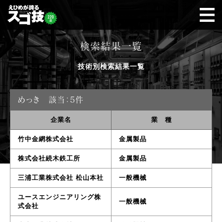
検索結果一覧
技術別検索結果一覧
めっき
該当：5件
企業名
業 種
竹中金網株式会社
金属製品
株式会社続木鉄工所
金属製品
三浦工業株式会社 松山本社
一般機械
ユースエンジニアリング株
一般機械
式会社