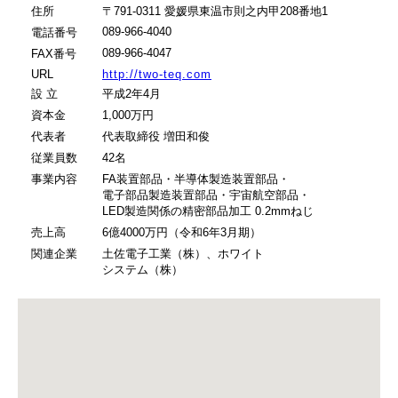
住所
〒791-0311 愛媛県東温市則之内甲208番地1
089-966-4040
電話番号
089-966-4047
FAX番号
URL
http://two-teq.com
設 立
平成2年4月
資本金
1,000万円
代表者
代表取締役 増田和俊
従業員数
42名
事業内容
FA装置部品・半導体製造装置部品・
電子部品製造装置部品・宇宙航空部品・
LED製造関係の精密部品加工 0.2mmねじ
売上高
6億4000万円（令和6年3月期）
関連企業
土佐電子工業（株）、ホワイト
システム（株）