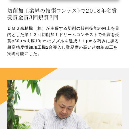
切削加工業界の技術コンテストで2018年金賞
受賞金賞3回銀賞2回
ＤＭＧ森精機（株）が主催する切削の技術技能の向上を目
的とした第１３回切削加工ドリームコンテストで金賞を受
賞φ50μｍ肉厚10μｍのノズルを達成！１μｍを巧みに操る
超高精度微細加工機2台導入し難易度の高い超微細加工を
実現可能にした。