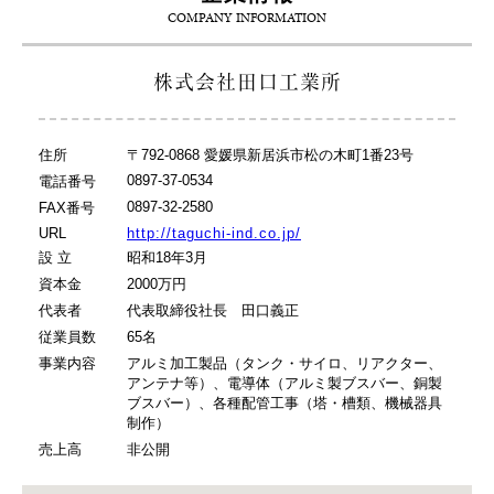
COMPANY INFORMATION
株式会社田口工業所
住所
〒792-0868 愛媛県新居浜市松の木町1番23号
0897-37-0534
電話番号
0897-32-2580
FAX番号
URL
http://taguchi-ind.co.jp/
設 立
昭和18年3月
資本金
2000万円
代表者
代表取締役社長 田口義正
従業員数
65名
事業内容
アルミ加工製品（タンク・サイロ、リアクター、
アンテナ等）、電導体（アルミ製ブスバー、銅製
ブスバー）、各種配管工事（塔・槽類、機械器具
制作）
売上高
非公開