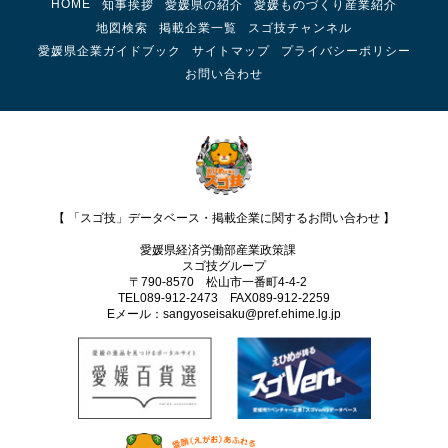
HOME
知事挨拶
愛媛県の紹介
愛媛ものづくり産業紹介
地図検索
掲載企業一覧
スゴ技チャンネル
愛媛県企業ガイドブック
サイトマップ
プライバシーポリシー
お問い合わせ
【 「スゴ技」データベース・掲載企業に関するお問い合わせ 】
愛媛県経済労働部産業政策課
スゴ技グループ
〒790-8570 松山市一番町4-4-2
TEL089-912-2473 FAX089‐912-2259
Eメール：sangyoseisaku@pref.ehime.lg.jp