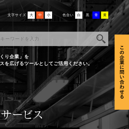
文字サイズ
大
中
小
色合い
白
黒
青
黄
くり企業」を
スを広げるツールとしてご活用ください。
ンサービス