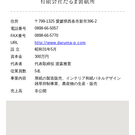
有限会社だるま製紙所
住所
〒799-1325 愛媛県西条市新市396-2
0898-66-5057
電話番号
0898-66-5770
FAX番号
URL
http://www.daruma-p.com
設 立
昭和31年5月
資本金
300万円
代表者
代表取締役 渡森雅寛
従業員数
5名
事業内容
厚紙の製造販売、インテリア和紙パネルデザイン
雑草抑制事業、農産物の生産・販売
売上高
非公開