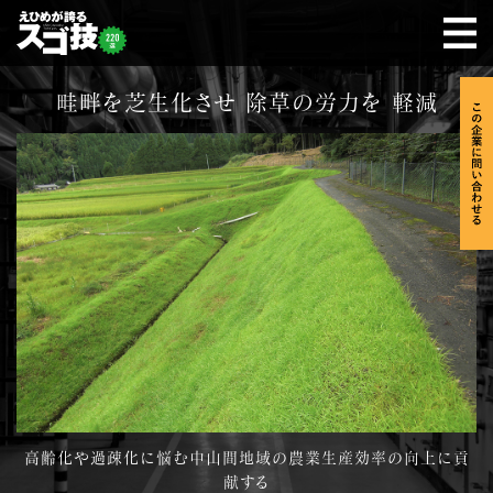
畦畔を芝生化させ 除草の労力を 軽減
高齢化や過疎化に悩む中山間地域の農業生産効率の向上に貢
献する