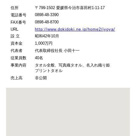
住所
〒799-1502 愛媛県今治市喜田村1-11-17
0898-48-3390
電話番号
0898-48-8700
FAX番号
URL
http://www.dokidoki.ne.jp/home2/iyoya/
設 立
昭和42年10月
資本金
1,000万円
代表者
代表取締役社長 小田十一
従業員数
40名
事業内容
タオル全般、写真織タオル、名入れ織り姫
プリントタオル
売上高
非公開