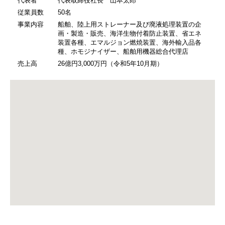
代表者
代表取締役社長 山本太郎
従業員数
50名
事業内容
船舶、陸上用ストレーナー及び廃液処理装置の企
画・製造・販売、海洋生物付着防止装置、省エネ
装置各種、エマルジョン燃焼装置、海外輸入品各
種、ホモジナイザー、船舶用機器総合代理店
売上高
26億円3,000万円（令和5年10月期）