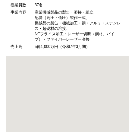
従業員数
37名
事業内容
産業機械製品の製缶・溶接・組立
配管（高圧・低圧）製作一式、
機械品の製缶・機械加工・銅・アルミ・ステンレ
ス・超硬材の溶接、
NCフライス加工・レーザー切断（鋼材、パイ
プ）・ファイバーレーザー溶接
売上高
5億1,000万円（令和7年3月期）