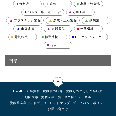
●
●
●
食料品
繊維
家具・装備品
●
●
パルプ・紙・紙加工品
化学工業
▲
▲
▲
プラスチック製品
窯業・土石製品
鉄鋼業
▲
▲
■
非鉄金属
金属製品
一般機械
■
■
■
電気機械
輸送機械
IT・コンピューター
■
ゴム
南予
HOME
知事挨拶
愛媛県の紹介
愛媛ものづくり産業紹介
地図検索
掲載企業一覧
スゴ技チャンネル
愛媛県企業ガイドブック
サイトマップ
プライバシーポリシー
お問い合わせ